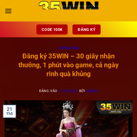
Bỏ
qua
nội
dung
CODE 100K
ĐĂNG KÝ
HƯỚNG DẪN
Đăng ký 35WIN – 30 giây nhận
thưởng, 1 phút vào game, cả ngày
rinh quà khủng
ĐĂNG VÀO
21/05/2025
BỞI
ADMIN
21
Th5