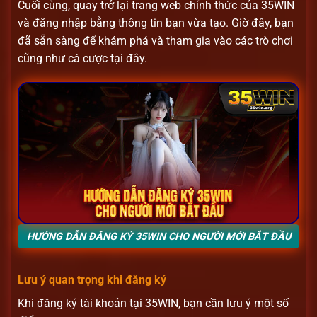
Cuối cùng, quay trở lại trang web chính thức của 35WIN
và đăng nhập bằng thông tin bạn vừa tạo. Giờ đây, bạn
đã sẵn sàng để khám phá và tham gia vào các trò chơi
cũng như cá cược tại đây.
HƯỚNG DẪN ĐĂNG KÝ 35WIN CHO NGƯỜI MỚI BẮT ĐẦU
Lưu ý quan trọng khi đăng ký
Khi đăng ký tài khoản tại 35WIN, bạn cần lưu ý một số