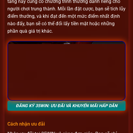
tảng này cũng có chương trình thưởng dành riêng cho
người chơi trung thành. Mỗi lần đặt cược, bạn sẽ tích lũy
điểm thưởng, và khi đạt đến một mức điểm nhất định
nào đấy, bạn sẽ có thể đổi lấy tiền mặt hoặc những
phần quà giá trị khác.
ĐĂNG KÝ 35WIN: ƯU ĐÃI VÀ KHUYẾN MÃI HẤP DẪN
Cách nhận ưu đãi