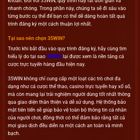
khoản. Đối với 35WIN, quy trình này rất đơn giản và
nhanh chóng. Trong phần này, chúng ta sẽ đi sâu vào
từng bước cụ thể để bạn có thể dễ dàng hoàn tất quá
trình đăng ký một cách thuận lợi nhất.
Tại sao nên chọn 35WIN?
Trước khi bắt đầu vào quy trình đăng ký, hãy cùng tìm
hiểu lý do tại sao
35WIN
lại được xem là nền tảng cá
cược trực tuyến hàng đầu hiện nay.
35WIN không chỉ cung cấp một loạt các trò chơi đa
dạng như cá cược thể thao, casino trực tuyến hay xổ số,
mà còn mang lại trải nghiệm người dùng tốt nhất thông
qua giao diện thân thiện và dễ sử dụng. Hệ thống bảo
mật tiên tiến sẽ giúp bảo vệ toàn bộ thông tin cá nhân
của người chơi, đồng thời có thể đảm bảo rằng tất cả
mọi giao dịch đều diễn ra một cách an toàn và minh
bạch.