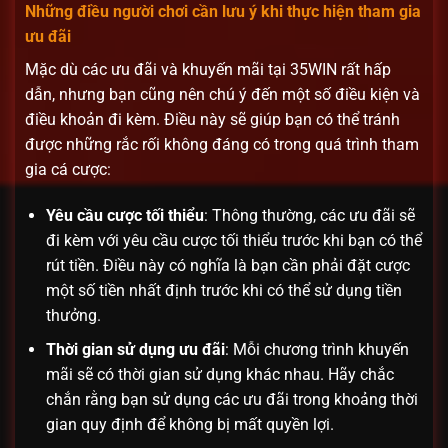
Những điều người chơi cần lưu ý khi thực hiện tham gia
ưu đãi
Mặc dù các ưu đãi và khuyến mãi tại 35WIN rất hấp
dẫn, nhưng bạn cũng nên chú ý đến một số điều kiện và
điều khoản đi kèm. Điều này sẽ giúp bạn có thể tránh
được những rắc rối không đáng có trong quá trình tham
gia cá cược:
Yêu cầu cược tối thiểu
: Thông thường, các ưu đãi sẽ
đi kèm với yêu cầu cược tối thiểu trước khi bạn có thể
rút tiền. Điều này có nghĩa là bạn cần phải đặt cược
một số tiền nhất định trước khi có thể sử dụng tiền
thưởng.
Thời gian sử dụng ưu đãi
: Mỗi chương trình khuyến
mãi sẽ có thời gian sử dụng khác nhau. Hãy chắc
chắn rằng bạn sử dụng các ưu đãi trong khoảng thời
gian quy định để không bị mất quyền lợi.