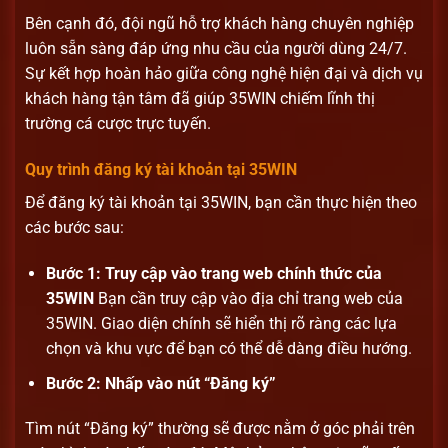
Bên cạnh đó, đội ngũ hỗ trợ khách hàng chuyên nghiệp
luôn sẵn sàng đáp ứng nhu cầu của người dùng 24/7.
Sự kết hợp hoàn hảo giữa công nghệ hiện đại và dịch vụ
khách hàng tận tâm đã giúp 35WIN chiếm lĩnh thị
trường cá cược trực tuyến.
Quy trình đăng ký tài khoản tại 35WIN
Để đăng ký tài khoản tại 35WIN, bạn cần thực hiện theo
các bước sau:
Bước 1: Truy cập vào trang web chính thức của
35WIN
Bạn cần truy cập vào địa chỉ trang web của
35WIN. Giao diện chính sẽ hiển thị rõ ràng các lựa
chọn và khu vực để bạn có thể dễ dàng điều hướng.
Bước 2: Nhấp vào nút “Đăng ký”
Tìm nút “Đăng ký” thường sẽ được nằm ở góc phải trên