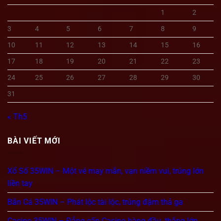
1
2
3
4
5
6
7
8
9
10
11
12
13
14
15
16
17
18
19
20
21
22
23
24
25
26
27
28
29
30
31
« Th5
BÀI VIẾT MỚI
Xổ Số 35WIN – Một vé may mắn, vạn niềm vui, trúng lớn
liền tay
Bắn Cá 35WIN – Phát lộc tài lộc, trúng đậm thả ga
Casino 35WIN – Đẳng cấp Casino hàng đầu, thắng lớn