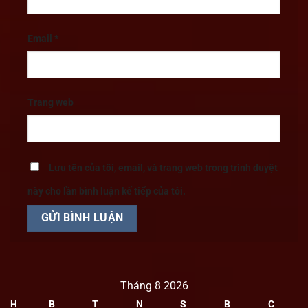
Email
*
Trang web
Lưu tên của tôi, email, và trang web trong trình duyệt
này cho lần bình luận kế tiếp của tôi.
Tháng 8 2026
H
B
T
N
S
B
C