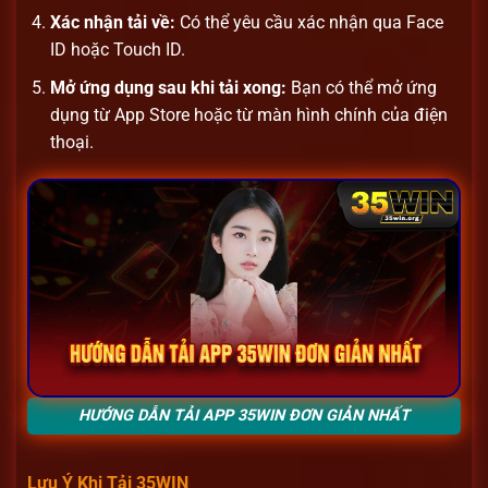
Xác nhận tải về:
Có thể yêu cầu xác nhận qua Face
ID hoặc Touch ID.
Mở ứng dụng sau khi tải xong:
Bạn có thể mở ứng
dụng từ App Store hoặc từ màn hình chính của điện
thoại.
HƯỚNG DẪN TẢI APP 35WIN ĐƠN GIẢN NHẤT
Lưu Ý Khi Tải 35WIN