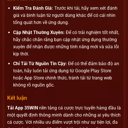
Kiểm Tra Đánh Giá:
Trước khi tải, hãy xem xét đánh
giá và bình luận từ người dùng khác để có cái nhìn
tổng quát hơn về ứng dụng.
Cập Nhật Thường Xuyên:
Để có trải nghiệm tốt nhất,
hãy chắc chắn rằng bạn cập nhật ứng dụng thường
xuyên để nhận được những tính năng mới và sửa lỗi
kịp thời.
Chỉ Tải Từ Nguồn Tin Cậy:
Để có thể đảm bảo độ an
toàn, hãy luôn tải ứng dụng từ Google Play Store
hoặc App Store chính thức, tránh tải từ trang web
không rõ nguồn gốc.
Kết luận
Tải App 35WIN
nền tảng cá cược trực tuyến hàng đầu là
một quyết định thông minh dành cho những ai yêu thích
cá cược. Với nhiều ưu điểm vượt trội như sự tiện lợi, đa